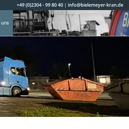
+49 (0)2304 - 99 80 40
|
info@bielemeyer-kran.de
 uns