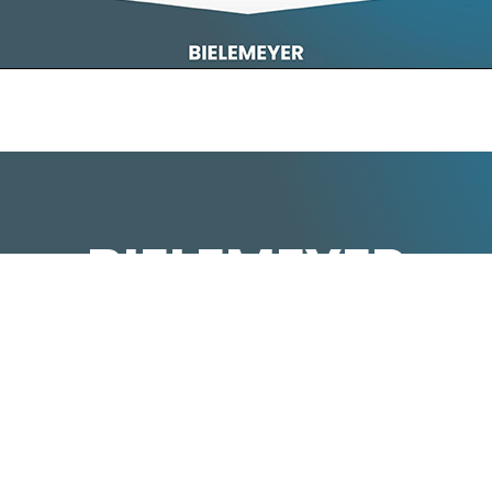
BIELEMEYER
ervice für
anspruchsvolle
Anw
Hubwerke
Lastaufnahme